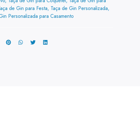
ivo
,
Taça de Gin para Coquetel
,
Taça de Gin para
Taça de Gin para Festa
,
Taça de Gin Personalizada
,
Gin Personalizada para Casamento