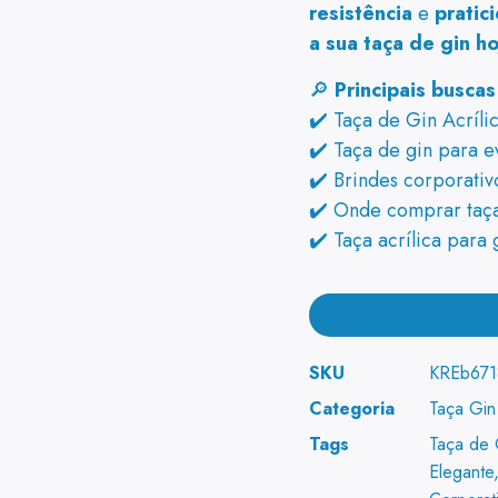
resistência
e
pratic
a sua taça de gin h
🔎
Principais busca
✔️ Taça de Gin Acríli
✔️ Taça de gin para ev
✔️ Brindes corporativo
✔️ Onde comprar taça 
✔️ Taça acrílica para
SKU
KREb671
Categoria
Taça Gin
Tags
Taça de 
Elegante