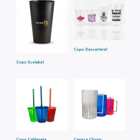
Copo Descartável
(1)
Copo Ecolabel
(1)
Copo Caldereta
(2)
Caneca Chopp
(3)