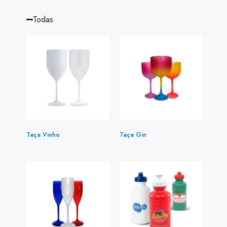
Todas
Taça Vinho
(1)
Taça Gin
(5)