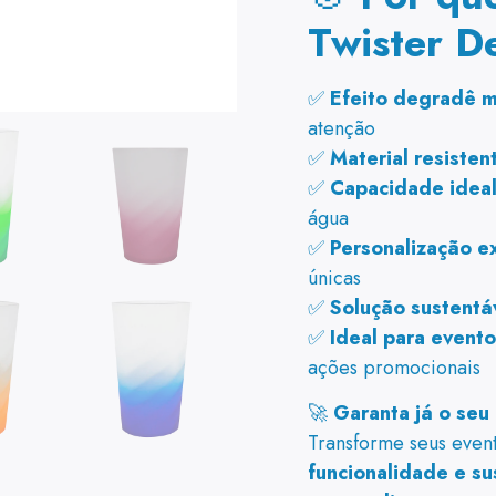
Twister D
✅
Efeito degradê 
atenção
✅
Material resisten
✅
Capacidade idea
água
✅
Personalização ex
únicas
✅
Solução sustentá
✅
Ideal para evento
ações promocionais
🚀
Garanta já o seu
Transforme seus eve
funcionalidade e su