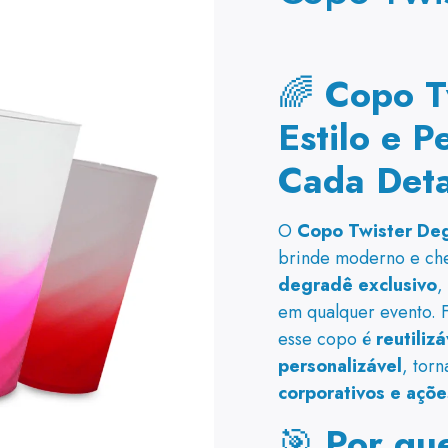
🌈
Copo T
Estilo e 
Cada Deta
O
Copo Twister De
brinde moderno e ch
degradê exclusivo
,
em qualquer evento. 
esse copo é
reutiliz
personalizável
, tor
corporativos e açõ
🎯
Por qu