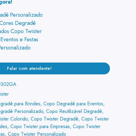
gora!
adê Personalizado
 Cores Degradê
zados Copo Twister
Eventos e Festas
Personalizado
Falar com atendente!
0302GA
ster
gradê para Brindes
,
Copo Degradê para Eventos
,
gradê Personalizado
,
Copo Reutilizável Degradê
,
ster Colorido
,
Copo Twister Degradê
,
Copo Twister
ndes
,
Copo Twister para Empresas
,
Copo Twister
tas
,
Copo Twister Personalizado