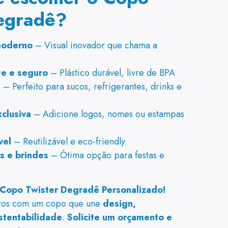
egradê?
moderno
– Visual inovador que chama a
te e seguro
– Plástico durável, livre de BPA
l
– Perfeito para sucos, refrigerantes, drinks e
clusiva
– Adicione logos, nomes ou estampas
vel
– Reutilizável e eco-friendly
s e brindes
– Ótima opção para festas e
 Copo Twister Degradê Personalizado!
ntos com um copo que une
design,
stentabilidade
.
Solicite um orçamento e