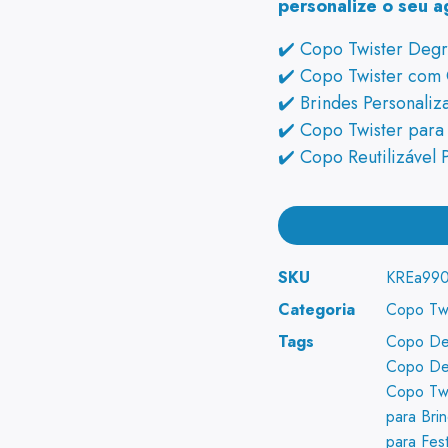
personalize o seu a
✔️ Copo Twister Degr
✔️ Copo Twister com
✔️ Brindes Personali
✔️ Copo Twister para 
✔️ Copo Reutilizável 
SKU
KREa99
Categoria
Copo Twi
Tags
Copo De
Copo De
Copo Twi
para Bri
para Fes