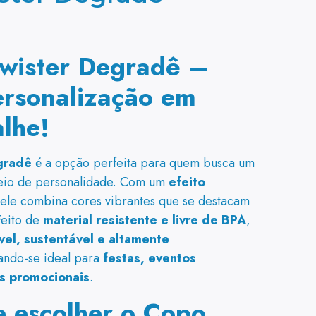
wister Degradê –
Personalização em
lhe!
gradê
é a opção perfeita para quem busca um
eio de personalidade. Com um
efeito
 ele combina cores vibrantes que se destacam
Feito de
material resistente e livre de BPA
,
ável, sustentável e altamente
nando-se ideal para
festas, eventos
es promocionais
.
e escolher o Copo