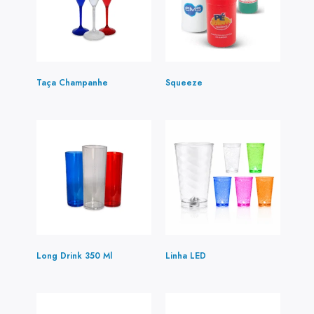
Taça Champanhe
(3)
Squeeze
(1)
Long Drink 350 Ml
(4)
Linha LED
(2)