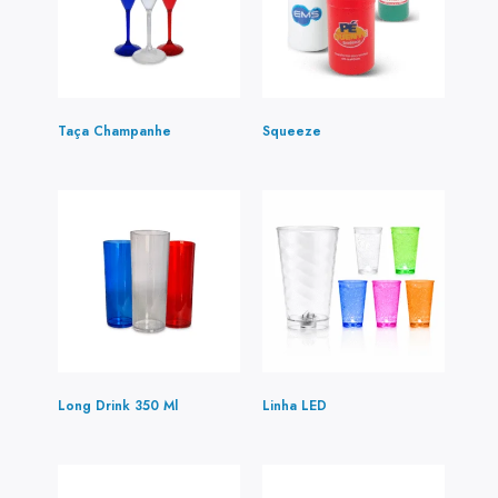
Taça Champanhe
(3)
Squeeze
(1)
Long Drink 350 Ml
(4)
Linha LED
(2)